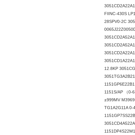
3051CD2A22A1
FIINC-430S L
28SPV0-2C 30
0065J22Z0050
3051CD2A52A1
3051CD2A52A1
3051CD2A22A1
3051CD1A22A1
12.8KP 3051C
3051TG3A2B21
1151GP6E22B1
1151S/AP （0-
±999MV M3969-
TG1A2G11A 0-
1151GP7SS22B
3051CD4A522A
1151DP4S22M1