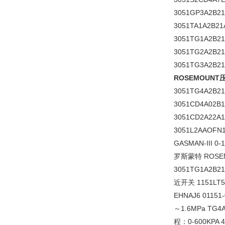
3051GP3A2B2
3051TA1A2B21
3051TG1A2B21
3051TG2A2B21
3051TG3A2B21
ROSEMOUN
3051TG4A2B21
3051CD4A02B
3051CD2A22A
3051L2AAOFN1
GASMAN-III 0
罗斯蒙特 ROSE
3051TG1A2B
近开关 1151LT5
EHNAJ6 01151-
～1.6MPa TG4
程：0-600KPA 4