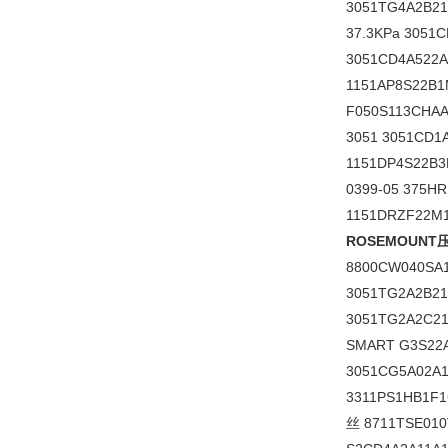
3051TG4A2B21
37.3KPa 3051
3051CD4A522A
1151AP8S22B1
F050S113CHAA
3051 3051CD1
1151DP4S22B3M
0399-05 375H
1151DRZF22M1
ROSEMOUN
8800CW040SA1
3051TG2A2B21
3051TG2A2C21
SMART G3S22A
3051CG5A02A
3311PS1HB1F1
丝 8711TSE010