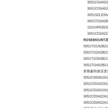
3051CG4A52A
3051CG5A52A1
3051S2LD3AA
3051TG3A2B21
1151HP5S52B
3051CD2A22A1
ROSEMOUN
3051TG1A2B2
3051TG2A2B2
3051TG3A2B2
3051TG4A2B2
罗斯蒙特差压变
3051CD0A02A
3051CD1A22A
3051CD2A22A
3051CD3A22A
3051CD4A22A