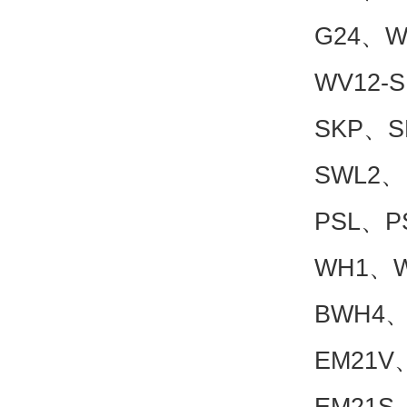
G24、W
WV12-
SKP、
SWL2、
PSL、P
WH1、
BWH4、
EM21V
EM21S