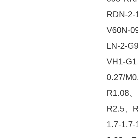
RDN-2-
V60N-0
LN-2-
VH1-G
0.27/M
R1.08、
R2.5、R2
1.7-1.