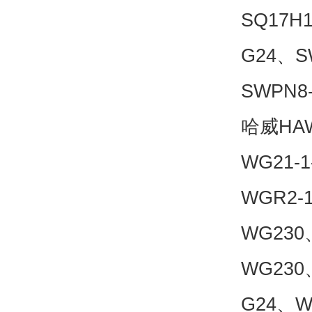
SQ17H
G24、S
SWPN8
哈威HA
WG21-
WGR2-
WG230
WG230
G24、W