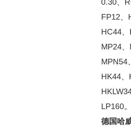
0.30、R6
FP12、
HC44、
MP24、
MPN54
HK44、
HKLW3
LP160
德国哈威