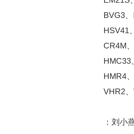
BVG3、
HSV41
CR4M
HMC33
HMR4、
VHR2、
：刘