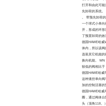
打开和由此可能
先卸荷的系统。
。 带预先卸荷的
一个球式小单向
开，形成的环形
了预置卸荷的效
德国HAWE哈威
体内，所以该阀的
选装其它机能的阀
换向机能。 W
较低的阀相比于 
德国HAWE哈
这种液控单向阀
加的控制活塞的
德国HAWE哈
圈，通过阀体台
头（顶角118