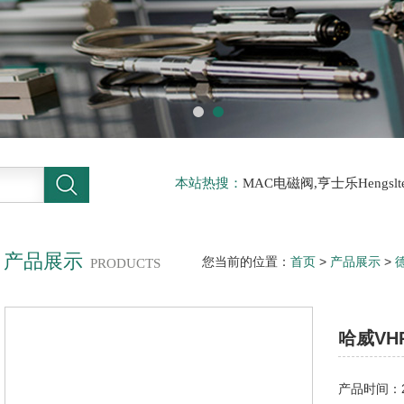
本站热搜：
MAC电磁阀,亨士乐Hengs
电磁阀，阿托斯ATOS阀，力士乐Rexr
德BURKERT电磁阀，倍加福P F传感器
产品展示
您当前的位置：
首页
>
产品展示
>
PRODUCTS
止式换向阀一级代理
哈威V
产品时间：20