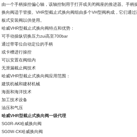
由一个手柄操控偏心轴，该轴控制用于打开或关闭阀座的推进器。手柄操
换向阀适于管接。VHR型截止式换向阀组由多个VH型阀构成，它们通过
板式安装阀以供使用。
哈威VHR型截止式换向阀特点和优势：
可手动操纵切换压力zui高至700bar
通过带零位自动定位的手柄
或卡槽进行操控
可以安置在阀组内
无泄漏截止阀技术
哈威VHR型截止式换向阀应用范围：
建筑机械和建材机械
海面和海洋技术
加工技术设备
油压和气压
哈威VHR型截止式换向阀一级代理
SG0R-AK哈威换向阀
SG0W-CK哈威换向阀