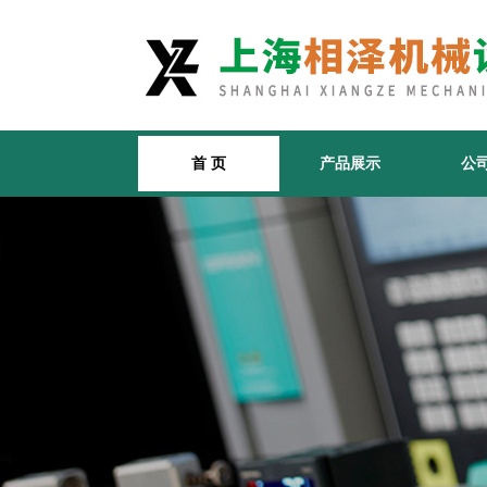
首 页
产品展示
公