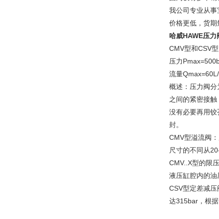
我公司专业从事
价格更低，货期
哈威HAWE压力
CMV型和CSV
压力Pmax=500b
流量Qmax=60L/
概述：压力阀分
之间的紧密接触
没有必要再用铰
封。
CMV型溢流阀
尺寸的不同从20-
CMV..X型
液压缸腔内的油
CSV型定差减
达315bar，根