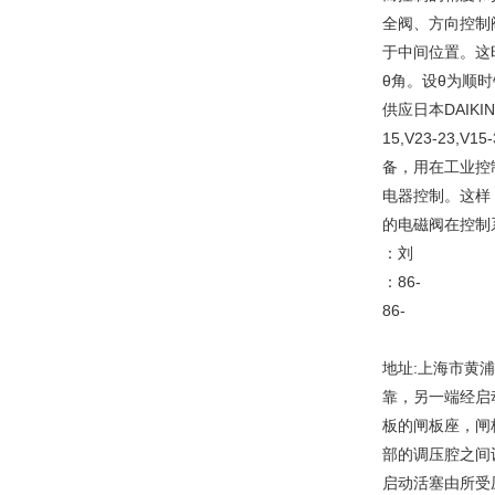
全阀、方向控制
于中间位置。这
θ角。设θ为顺
供应日本DAIKIN大
15,V23-23,
备，用在工业控
电器控制。这样
的电磁阀在控制
：刘
：86-
86-
地址:上海市黄浦
靠，另一端经启
板的闸板座，闸
部的调压腔之间
启动活塞由所受