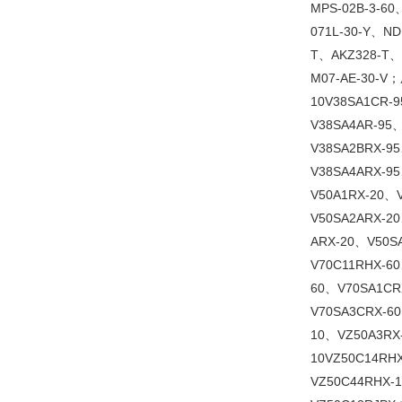
MPS-02B-3-60
071L-30-Y、N
T、AKZ328-T
M07-AE-30-V；
10V38SA1CR-
V38SA4AR-95
V38SA2BRX-9
V38SA4ARX-9
V50A1RX-20、
V50SA2ARX-2
ARX-20、V50S
V70C11RHX-6
60、V70SA1CR
V70SA3CRX-6
10、VZ50A3RX
10VZ50C14RH
VZ50C44RHX-