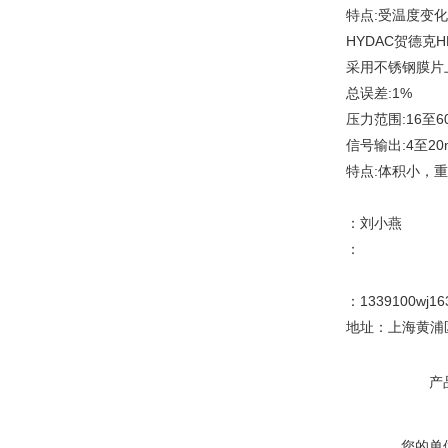
特点:受温度变
HYDAC贺德克
采用不锈钢膜片
总误差:1%
压力范围:16至6
信号输出:4至2
特点:体积小，
：刘小燕
：
：1339100wj16
地址：上海黄浦区
产
您的单