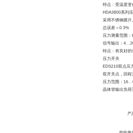
特点：受温度变
HDA3800系
采用不锈钢膜片
总误差＜0.3%
压力测量范围：6…
信号输出：4…20
特点：有良好的
压力开关
EDS210双点压
双开关点，回程
压力范围：16…60
晶体管输出负荷至
产
您的单