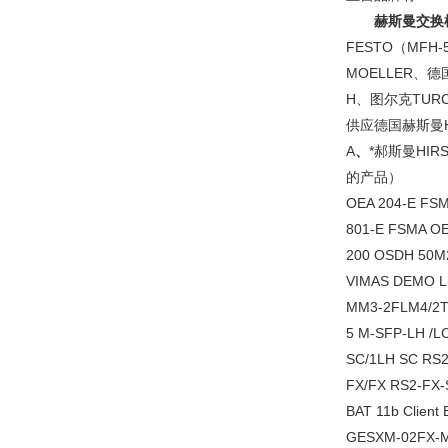
赫斯曼交换机
FESTO（MFH-5
MOELLER、德
H、图尔克TU
供应德国赫斯曼HI
A
、
*郝斯曼HI
的产品）
OEA 204-E FS
801-E FSMA O
200 OSDH 50M
VIMAS DEMO L
MM3-2FLM4/2T
5 M-SFP-LH /L
SC/1LH SC RS2
FX/FX RS2-FX-
BAT 11b Clien
GESXM-02FX-