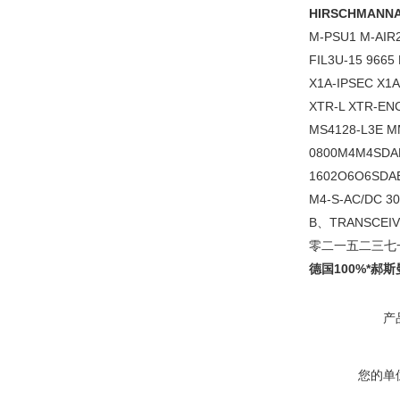
HIRSCHMAN
M-PSU1 M-AIR
FIL3U-15 9665
X1A-IPSEC X1A
XTR-L XTR-ENC
MS4128-L3E M
0800M4M4SDAP
1602O6O6SDAE
M4-S-AC/DC 3
B、TRANSC
零二一五二三七
德国100%*郝斯
产
您的单