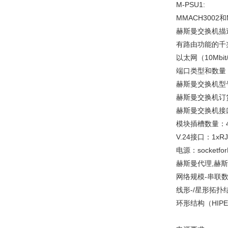
M-PSU1:
MMACH3002
赫斯曼交换机描
有路由功能的千
以太网（10Mbit
端口类型和数量
赫斯曼交换机型号
赫斯曼交换机订货号
赫斯曼交换机接
模块插槽数量：
V.24接口：1xRJ1
电源：socketfor
赫斯曼代理,赫
网络规模-串联
线形-/星形拓扑
环形结构（HIPER