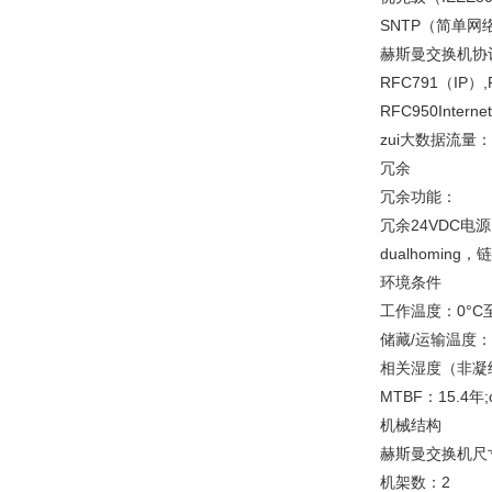
SNTP（简单网络
赫斯曼交换机协
RFC791（IP）
RFC950Interne
zui大数据流量：8
冗余
冗余功能：
冗余24VDC电源
dualhoming
环境条件
工作温度：0°C至
储藏/运输温度：-2
相关湿度（非凝结
MTBF：15.4年;c
机械结构
赫斯曼交换机尺寸（
机架数：2