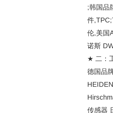
;韩国品
件,TP
伦,美国
诺斯 DW
★ 二：
德国品牌
HEID
Hirs
传感器 