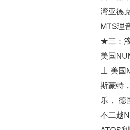
湾亚德克
MTS理
★三：
美国NU
士 美国M
斯蒙特，
乐， 德
不二越N
ATOS