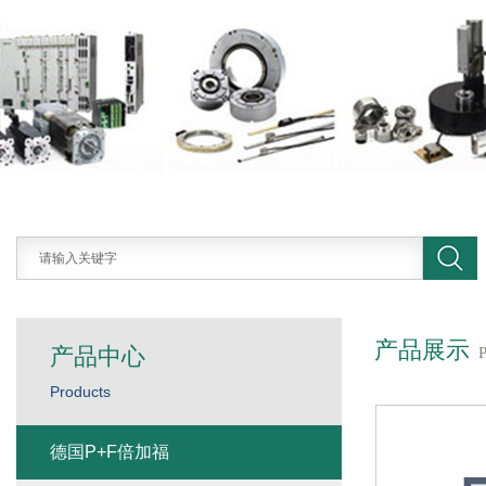
产品展示
产品中心
Products
德国P+F倍加福