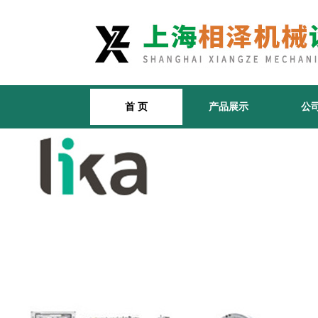
首 页
产品展示
公