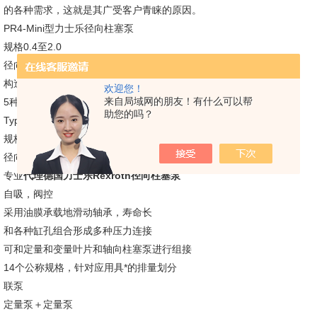
的各种需求，这就是其广受客户青睐的原因。
PR4-Mini型力士乐径向柱塞泵
规格0.4至2.0
径向柱塞泵有3个活塞
构造紧凑，安装合理
欢迎您！
来自局域网的朋友！有什么可以帮
5种规格
助您的吗？
Type PR4
规格1.6至20.0
径向柱塞泵有3、5或10个活塞
专业
代理德国力士乐Rexroth径向柱塞泵
自吸，阀控
采用油膜承载地滑动轴承，寿命长
和各种缸孔组合形成多种压力连接
可和定量和变量叶片和轴向柱塞泵进行组接
14个公称规格，针对应用具*的排量划分
联泵
定量泵＋定量泵