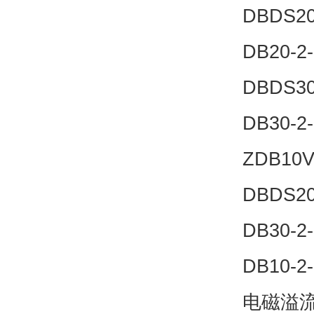
DBDS20
DB20-2-
DBDS30
DB30-2-
ZDB10V
DBDS20
DB30-2
DB10-2
电磁溢流阀