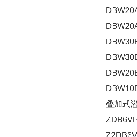
DBW20A
DBW20A
DBW30R
DBW30B
DBW20B
DBW10B
叠加式溢
ZDB6VP
Z2DB6V