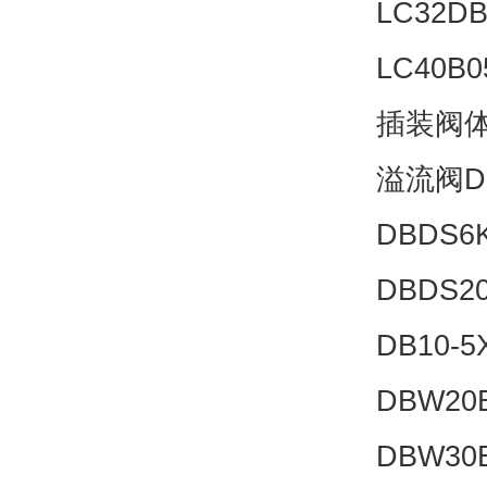
LC32DB
LC40B0
插装阀体LF
溢流阀DB
DBDS6K
DBDS20
DB10-5
DBW20B
DBW30B