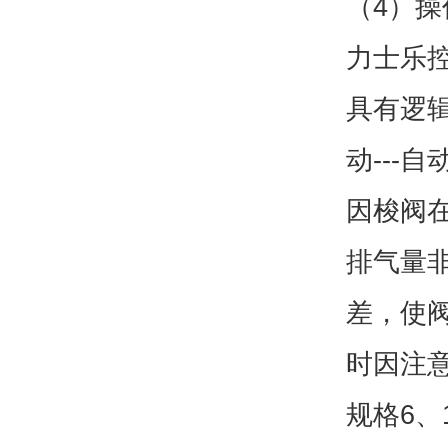
（4）操
力士乐
具有逻辑
动---
因梭阀
排气量
差，使
时因注
规格6、