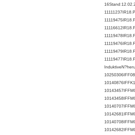
16Stand:12.02.
11111237IR18.
11119475IR18.
11116612IR18.
11119478IR18.
11119476IR18.
11119479IR18.
11119477IR18.
InduktiveN?her
10250306IFF08
10140876IFFK1
10143457IFFM
10143458IFFM
10140707IFFM
10142681IFFM
10140708IFFM
10142682IFFM