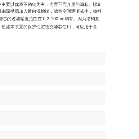
中主要以优质不锈钢为主，内置不同介质的滤芯。螺旋
料由深槽端加入推向浅槽端，滤室空间逐渐减小，物料
滤芯
的过滤精度范围在 0.2-100um均有。因为结构复
、超滤等装置的保护性
贺德克滤芯
使用，可应用于食