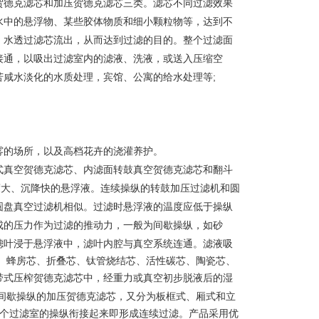
贺德克滤芯和加压贺德克滤芯三类。滤芯不同过滤效果
水中的悬浮物、某些胶体物质和细小颗粒物等，达到不
，水透过滤芯流出，从而达到过滤的目的。整个过滤面
接通，以吸出过滤室内的滤液、洗液，或送入压缩空
咸水淡化的水质处理，宾馆、公寓的给水处理等;
雾的场所，以及高档花卉的浇灌养护。
式真空贺德克滤芯、内滤面转鼓真空贺德克滤芯和翻斗
度大、沉降快的悬浮液。连续操纵的转鼓加压过滤机和圆
圆盘真空过滤机相似。过滤时悬浮液的温度应低于操纵
成的压力作为过滤的推动力，一般为间歇操纵，如砂
滤叶浸于悬浮液中，滤叶内腔与真空系统连通。滤液吸
、蜂房芯、折叠芯、钛管烧结芯、活性碳芯、陶瓷芯、
带式压榨
贺德克滤芯
中，经重力或真空初步脱液后的湿
间歇操纵的加压
贺德克滤芯
，又分为板框式、厢式和立
多个过滤室的操纵衔接起来即形成连续过滤。产品采用优