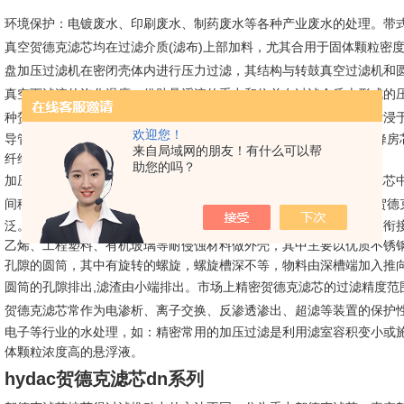
环境保护：电镀废水、印刷废水、制药废水等各种产业废水的处理。带
真空贺德克滤芯均在过滤介质(滤布)上部加料，尤其合用于固体颗粒密
盘加压过滤机在密闭壳体内进行压力过滤，其结构与转鼓真空过滤机和
真空下滤液的汽化温度。
借助悬浮液的重力和位差在过滤介质上形成的
种
贺德克滤芯
又分为间歇操纵和连续操纵两种。两侧包有滤布的滤叶浸
欢迎您！
导管引出，积在滤叶表面的滤渣在停机后清除。内置滤芯有PE芯、蜂房
来自局域网的朋友！有什么可以帮
纤维滤芯等。
助您的吗？
加压
在滤液出口处形成负压作为过滤的推动力。在带式压榨
贺德克滤芯
间移动，再经辊子挤压脱液。
贺德克滤芯
也是一种间歇操纵的加压
贺德
泛。每个过滤室回转一圈完成过滤操纵的全过程，多个过滤室的操纵衔
乙烯、工程塑料、有机玻璃等耐侵蚀材料做外壳，其中主要以优质不锈
孔隙的圆筒，其中有旋转的螺旋，螺旋槽深不等，物料由深槽端加入推
圆筒的孔隙排出,滤渣由小端排出。市场上精密
贺德克滤芯
的过滤精度范围
贺德克滤芯
常作为电渗析、离子交换、反渗透渗出、超滤等装置的保护
电子等行业的水处理，如：
精密
常用的加压过滤是利用滤室容积变小或
体颗粒浓度高的悬浮液。
hydac贺德克滤芯dn系列