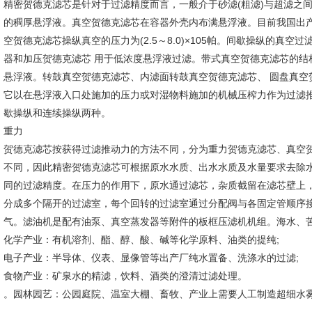
精密
贺德克滤芯
是针对于过滤精度而言，一般介于砂滤(粗滤)与超滤之
的稠厚悬浮液。真空
贺德克滤芯
在容器外壳内布满悬浮液。目前我国出
空
贺德克滤芯
操纵真空的压力为(2.5～8.0)×105帕。间歇操纵的
器和加压
贺德克滤芯
用于低浓度悬浮液过滤。带式真空
贺德克滤芯
的结
悬浮液。转鼓真空
贺德克滤芯
、内滤面转鼓真空
贺德克滤芯
、 圆盘真空
它以在悬浮液入口处施加的压力或对湿物料施加的机械压榨力作为过滤
歇操纵和连续操纵两种。
重力
贺德克滤芯按获得过滤推动力的方法不同，分为重力贺德克滤芯、真空
不同，因此精密贺德克滤芯可根据原水水质、出水水质及水量要求去除
同的过滤精度。在压力的作用下，原水通过滤芯，杂质截留在滤芯壁上
分成多个隔开的过滤室，每个回转的过滤室通过分配阀与各固定管顺序
气。滤油机是配有油泵、真空蒸发器等附件的板框压滤机机组。海水、苦
化学产业：有机溶剂、酯、醇、酸、碱等化学原料、油类的提纯;
电子产业：半导体、仪表、显像管等出产厂纯水置备、洗涤水的过滤;
食物产业：矿泉水的精滤，饮料、酒类的澄清过滤处理。
。园林园艺：公园庭院、温室大棚、畜牧、产业上需要人工制造超细水