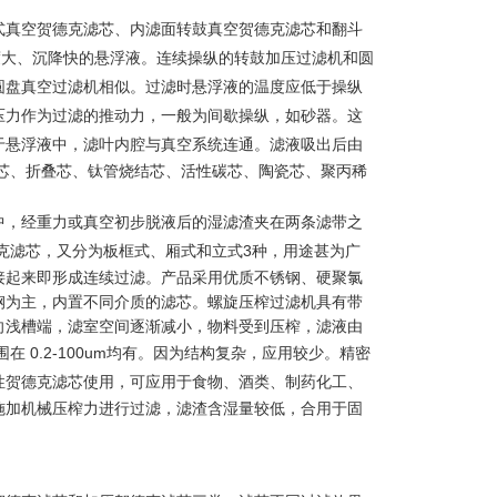
式真空贺德克滤芯、内滤面转鼓真空贺德克滤芯和翻斗
度大、沉降快的悬浮液。连续操纵的转鼓加压过滤机和圆
圆盘真空过滤机相似。过滤时悬浮液的温度应低于操纵
压力作为过滤的推动力，一般为间歇操纵，如砂器。这
于悬浮液中，滤叶内腔与真空系统连通。滤液吸出后由
芯、折叠芯、钛管烧结芯、活性碳芯、陶瓷芯、聚丙稀
中，经重力或真空初步脱液后的湿滤渣夹在两条滤带之
克滤芯
，又分为板框式、厢式和立式3种，用途甚为广
接起来即形成连续过滤。产品采用优质不锈钢、硬聚氯
钢为主，内置不同介质的滤芯。螺旋压榨过滤机具有带
向浅槽端，滤室空间逐渐减小，物料受到压榨，滤液由
在 0.2-100um均有。因为结构复杂，应用较少。精密
性
贺德克滤芯
使用，可应用于食物、酒类、制药化工、
施加机械压榨力进行过滤，滤渣含湿量较低，合用于固