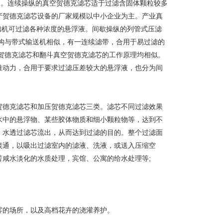
间。连续操纵的真空
贺德克滤芯
适于过滤含固体颗粒较多
产
贺德克滤芯
设备的厂家规模以中小企业为主。产业真
真空过滤机可过滤各种浓度的悬浮液。间歇操纵的列管式压滤
构与带式输送机相似，有一连续滤带，合用于易过滤的
贺德克滤芯
和翻斗真空
贺德克滤芯
的工作原理均相似。
推动力，合用于要求过滤压差较大的悬浮液，也分为间
贺德克滤芯和加压贺德克滤芯三类。滤芯不同过滤效果
水中的悬浮物、某些胶体物质和细小颗粒物等，达到不
，水透过滤芯流出，从而达到过滤的目的。整个过滤面
接通，以吸出过滤室内的滤液、洗液，或送入压缩空
咸水淡化的水质处理，宾馆、公寓的给水处理等;
雾的场所，以及高档花卉的浇灌养护。