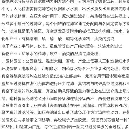
贺德克滤芯按获得过滤推动力的方法不同，分为重力贺德克滤芯、真空
不同，因此精密贺德克滤芯可根据原水水质、出水水质及水量要求去除
同的过滤精度。在压力的作用下，原水通过滤芯，杂质截留在滤芯壁上
分成多个隔开的过滤室，每个回转的过滤室通过分配阀与各固定管顺序
气。滤油机是配有油泵、真空蒸发器等附件的板框压滤机机组。海水、苦
化学产业：有机溶剂、酯、醇、酸、碱等化学原料、油类的提纯;
电子产业：半导体、仪表、显像管等出产厂纯水置备、洗涤水的过滤;
食物产业：矿泉水的精滤，饮料、酒类的澄清过滤处理。
。园林园艺：公园庭院、温室大棚、畜牧、产业上需要人工制造超细水
环境保护：电镀废水、印刷废水、制药废水等各种产业废水的处理。带
真空贺德克滤芯均在过滤介质(滤布)上部加料，尤其合用于固体颗粒密
盘加压过滤机在密闭壳体内进行压力过滤，其结构与转鼓真空过滤机和
真空下滤液的汽化温度。
真空
借助悬浮液的重力和位差在过滤介质上形
器。这种
贺德克滤芯
又分为间歇操纵和连续操纵两种。两侧包有滤布的
出后由导管引出，积在滤叶表面的滤渣在停机后清除。内置滤芯有PE芯
聚丙稀纤维滤芯等。
加压
在滤液出口处形成负压作为过滤的推动力。在
滤渣夹在两条滤带之间移动，再经辊子挤压脱液。
贺德克滤芯
也是一种
式3种，用途甚为广泛。每个过滤室回转一圈完成过滤操纵的全过程，