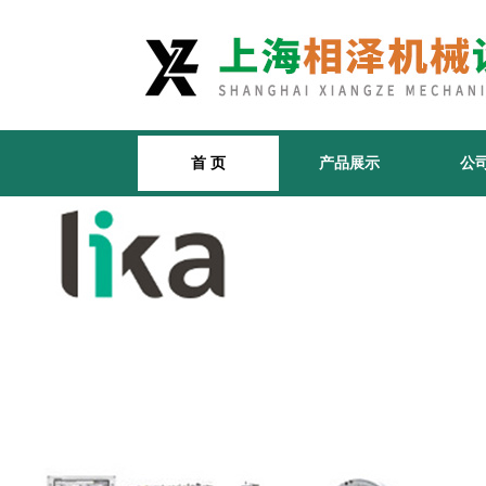
首 页
产品展示
公