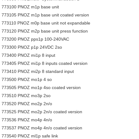
773100 PNOZ m1p base unit
773105 PNOZ m1p base unit coated version
773110 PNOZ m0p base unit not expandable
773120 PNOZ m2p base unit press function
773200 PNOZ pps1p 100-240VAC
773300 PNOZ p1p 24VDC 2so
773400 PNOZ mi1p 8 input
773405 PNOZ mi1p 8 inputs coated version
773410 PNOZ mi2p 8 standard input
773500 PNOZ mo1p 4 so
773505 PNOZ mo1p 4so coated version
773510 PNOZ mo3p 2so
773520 PNOZ mo2p 2n/o
773525 PNOZ mo2p 2n/o coated version
773536 PNOZ mo4p 4n/o
773537 PNOZ mo4p 4n/o coated version
773540 PNOZ ml1p safe link