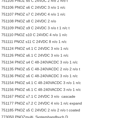
751105 PNOZ s5 C 24VDC 2 n/o 2 n/o t
751106 PNOZ s6 C 24VDC 3 n/o 1 n/c
751107 PNOZ s7 C 24VDC 4 n/o 1 n/c
751108 PNOZ s8 C 24VDC 2 n/o
751109 PNOZ s9 C 24VDC 3 n/o t 1 n/c t
751110 PNOZ s10 C 24VDC 4 n/o 1 n/c
751111 PNOZ s11 C 24VDC 8 n/o 1 n/c
751124 PNOZ s4.1 C 24VDC 3 n/o 1 n/c
751126 PNOZ s6.1 C 24VDC 3 n/o 1 n/c
751134 PNOZ s4 C 48-240VACDC 3 n/o 1 n/c
751135 PNOZ s5 C 48-240VACDC 2 n/o 2 n/o t
751136 PNOZ s6 C 48-240VACDC 3 n/o 1 n/c
751154 PNOZ s4.1 C 48-240VACDC 3 n/o 1 n/c
751156 PNOZ s6.1 C 48-240VACDC 3 n/o 1 n/c
751167 PNOZ s7.1 C 24VDC 3 n/o cascade
751177 PNOZ s7.2 C 24VDC 4 n/o 1 n/c expand
751185 PNOZ s5 C 24VDC 2 n/o 2 n/o t coated
773050 PNOZmulti Systemhandbuch D