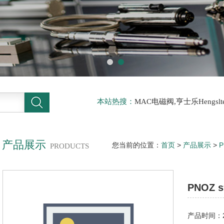
本站热搜：
MAC电磁阀,亨士乐Hengs
电磁阀，阿托斯ATOS阀，力士乐Rexr
德BURKERT电磁阀，倍加福P F传感器
产品展示
您当前的位置：
首页
>
产品展示
>
PRODUCTS
24VDC 3 n/o t 1 n/c t
PNOZ s9
产品时间：20