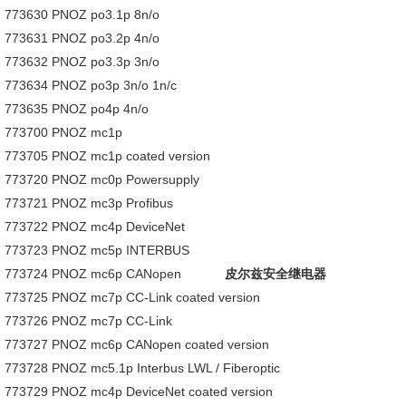
773630 PNOZ po3.1p 8n/o
773631 PNOZ po3.2p 4n/o
773632 PNOZ po3.3p 3n/o
773634 PNOZ po3p 3n/o 1n/c
773635 PNOZ po4p 4n/o
773700 PNOZ mc1p
773705 PNOZ mc1p coated version
773720 PNOZ mc0p Powersupply
773721 PNOZ mc3p Profibus
773722 PNOZ mc4p DeviceNet
773723 PNOZ mc5p INTERBUS
773724 PNOZ mc6p CANopen
皮尔兹安全继电器
773725 PNOZ mc7p CC-Link coated version
773726 PNOZ mc7p CC-Link
773727 PNOZ mc6p CANopen coated version
773728 PNOZ mc5.1p Interbus LWL / Fiberoptic
773729 PNOZ mc4p DeviceNet coated version