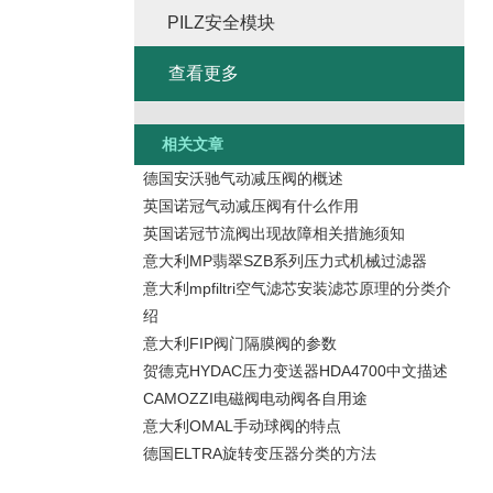
PILZ安全模块
查看更多
相关文章
德国安沃驰气动减压阀的概述
英国诺冠气动减压阀有什么作用
英国诺冠节流阀出现故障相关措施须知
意大利MP翡翠SZB系列压力式机械过滤器
意大利mpfiltri空气滤芯安装滤芯原理的分类介
绍
意大利FIP阀门隔膜阀的参数
贺德克HYDAC压力变送器HDA4700中文描述
CAMOZZI电磁阀电动阀各自用途
意大利OMAL手动球阀的特点
德国ELTRA旋转变压器分类的方法