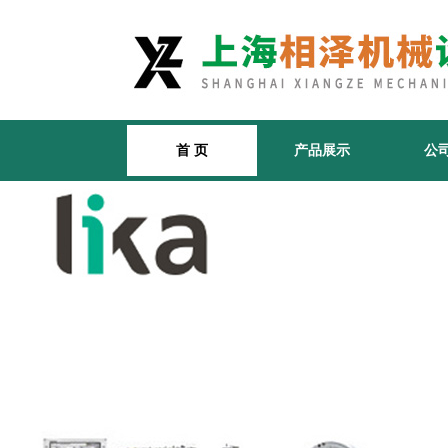
首 页
产品展示
公