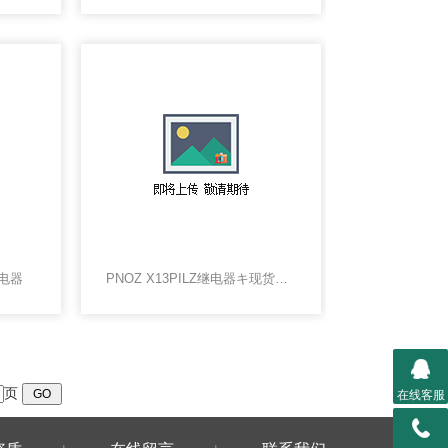
继电器
PNOZ X13PILZ继电器キ现货，继电器上海PILZ
页
在线客服