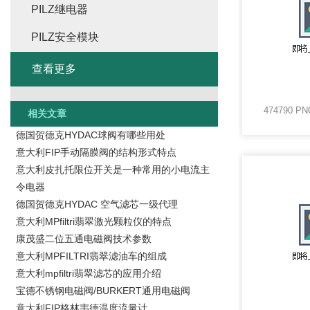
PILZ继电器
PILZ安全模块
查看更多
474790 P
相关文章
德国贺德克HYDAC球阀有哪些用处
意大利FIP手动隔膜阀的结构形式特点
意大利皮扎托限位开关是一种常用的小电流主
令电器
德国贺德克HYDAC 空气滤芯一级代理
意大利MPfiltri翡翠激光颗粒仪的特点
康茂盛二位五通电磁阀技术参数
意大利MPFILTRI翡翠滤油车的组成
意大利mpfiltri翡翠滤芯的应用介绍
宝德不锈钢电磁阀/BURKERT通用电磁阀
意大利FIP格林韦德温度流量计