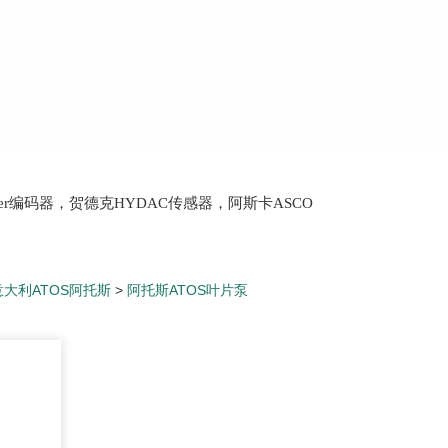
lter编码器，贺德克HYDAC传感器，阿斯卡ASCO
oth泵，爱普EPRO传感器，穆格MOOG伺服阀，宝
意大利ATOS阿托斯
>
阿托斯ATOS叶片泵