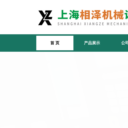
首 页
产品展示
公