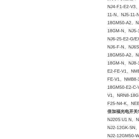
NJ4-F1-E2-V3
11-N、NJ5-11-
18GM50-A2、N
18GM-N、NJ5-
NJ6-25-E2-G/
NJ6-F-N、NJ6S
18GM50-A2、N
18GM-N、NJ8-
E2-FE-V1、NM
FE-V1、NMB8-
18GM50-E2-C-
V1、NRN8-18GM
F25-N4-K。NE
倍加福光电开关
NJ20S U1 N、N
NJ2-12GK-SN
NJ2-12GM50-