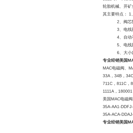
轮胎机械、开矿
其主要特点： 
2、阀芯防卡
3、电线圈吸
4、自动补偿
5、电线圈与
6、大小口径齐备
专业经销美国M
MAC电磁阀、M
33A，34B，34
711C，811C，
1111A，18000
美国MAC电磁阀35
35A-AA1-DDFJ
35A-ACA-DDAJ
专业经销美国M