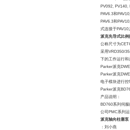
PV092, PV140
PAV6.3和P
PAV6.3和P
式连接于PAV10
派克先导式比例
公称尺寸为CET
采用VRD35
下的工作运行和
Parker派克D
Parker派克
电子模块进行控
Parker派克BD
产品说明：
BD760系列伺
公司PMC系列
派克轴向柱塞泵
：刘小燕