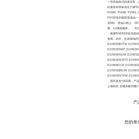
一些其他形式的液压泵，如螺杆
柱塞泵有带标准压力调节器和带
PV040, PV046, PV063
PV/GP系列双联泵是由一
300转，泄油口朝上。GP
期、zui满意服务， ：刘小
，美国RARKER派克提
造商。此外，在该领域内派克拥
D1VW20BVTW D1VW2
D1VW2ENKP D1VW2E
D1VW4KNUW D1VW1E
D1VW2ENJP75 D1VW
D1VW9EVJP D1VW2E
D1VW30BNJW D1VW3
D1VW2ENTPW D1VW3
，我司是各*供应商，产品广
上海科技 京城东楼20楼C
产
您的单