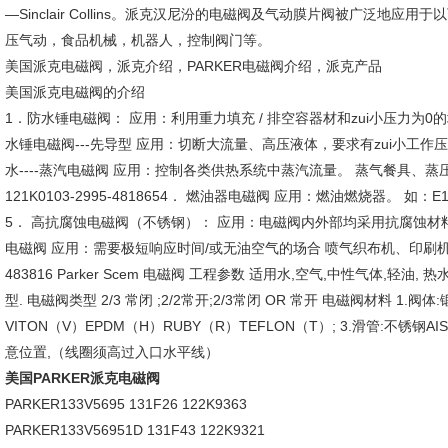
―Sinclair Collins。派克汉尼汾的电磁阀及气动膜片阀被广泛地
压气动，食品机械，机器人，控制阀门等。
美国派克电磁阀，派克介绍，PARKER电磁阀介绍，派克产品
美国派克电磁阀的介绍
1．防水锤电磁阀： 应用：利用重力填充 / 排空容器材和zui小压力为0的场合。
水锤电磁阀---先导型 应用：切断大流量、高压液体，要求有zui小工作压力（0.3b
水----蒸汽电磁阀 应用：控制各类供热系统中蒸汽流量。 蒸气餐具、
121K0103-2995-4818654． 燃油器电磁阀 应用：燃油燃烧器。 如：E121
5． 高抗腐蚀电磁阀（不锈钢）： 应用：电磁阀内外部均采用抗腐蚀材料。化工行
电磁阀 应用：需要极短响应时间/或无油空气的场合 喷气织布机、印刷机、点钞
483816 Parker Scem 电磁阀 工程参数 适用水,空气,中性气体,轻油
型. 电磁阀类型 2/3 常闭 ;2/2常开;2/3常闭 OR 常开 电磁阀材料 1.阀体
VITON（V）EPDM（H）RUBY（R）TEFLON（T）; 3.滑管:不锈钢AISI 
意位置,（线圈须高过入口水平线）
美国PARKER派克电磁阀
PARKER133V5695 131F26 122K9363
PARKER133V56951D 131F43 122K9321