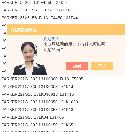
PARKER133X01 131F4350 122K84
PARKER133X5156 131F44 122K8408
PARKER133X51561D 131F4450 131F44
PARKER133X5196 131F4480 131F4450
PARKER133X51961D 131F4490 131F46
欢迎您！
PARKER133X5296 131F46 131F4650
来自局域网的朋友！有什么可以帮
PARKER133X52961D 131F4650 131F43
助您的吗？
PARKER135K03 131F5695 131F4350
PARKER135K04 131F56951D 131F26
PARKER221G13 131K03 131F56951D
PARKER221G1303 131K03001D 131F5695
PARKER221G1330 131K0308 131K14
PARKER221G15 131K03081D 131K16
PARKER221G1503 131K0350 131K1650
PARKER221G1530 131K0358 131K13
PARKER221G16 131K04 131K05
PARKER221G1603 131K0450 131K65