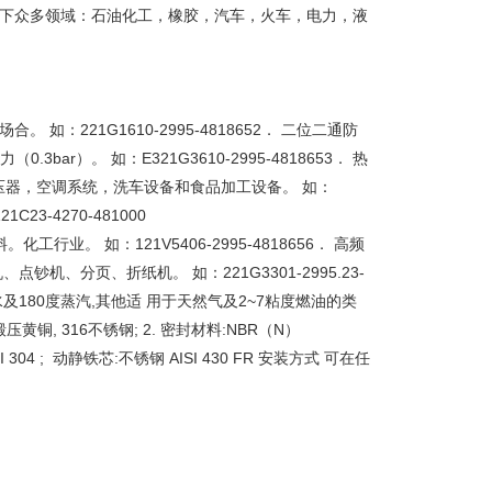
应用于以下众多领域：石油化工，橡胶，汽车，火车，电力，液
 如：221G1610-2995-4818652． 二位二通防
ar）。 如：E321G3610-2995-4818653． 热
蒸压器，空调系统，洗车设备和食品加工设备。 如：
C23-4270-481000
业。 如：121V5406-2995-4818656． 高频
机、分页、折纸机。 如：221G3301-2995.23-
, 热水及180度蒸汽,其他适 用于天然气及2~7粘度燃油的类
:锻压黄铜, 316不锈钢; 2. 密封材料:NBR（N）
304 ; 动静铁芯:不锈钢 AISI 430 FR 安装方式 可在任