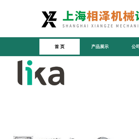
首 页
产品展示
公