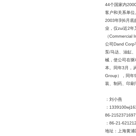
44个国家内20
客户和关系单位。
2003年到6月
业，仅zui近2
（Commerci
公司Dand Co
泵/马达、油缸
械，使公司在驱
本。同年3月，从
Group），同
装、制药、印刷等
：刘小燕
：1339100wj1
86-215237169
：86-21-6212
地址：上海黄浦区