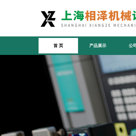
首 页
产品展示
公