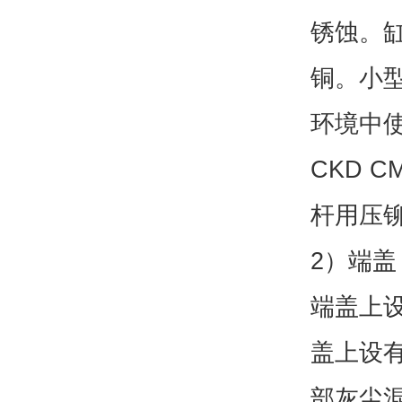
锈蚀。
铜。小
环境中
CKD 
杆用压
2）端盖
端盖上
盖上设
部灰尘