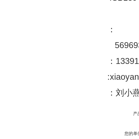
：
56969
：13391
:xiaoya
：刘小
产
您的单