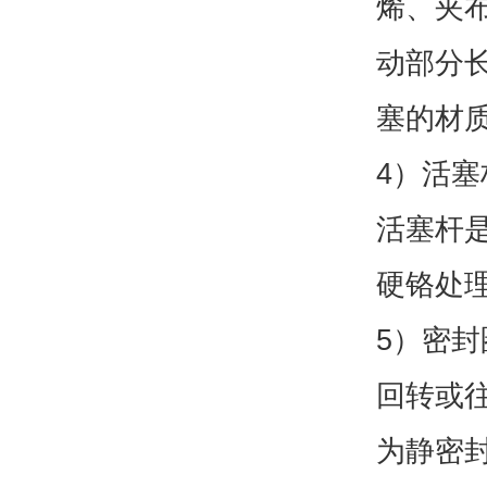
烯、夹
动部分
塞的材
4）活塞
活塞杆是
硬铬处
5）密封
回转或
为静密