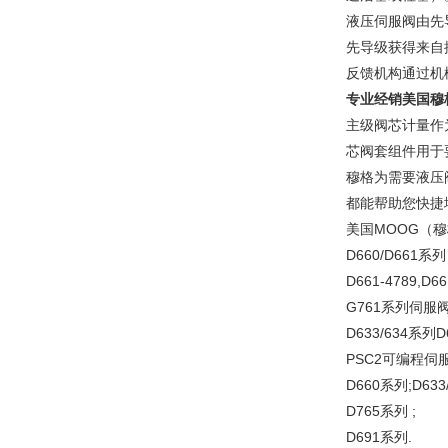
液压伺服阀由先
先导级获得来自
反馈机构通过机
专业经销美国穆
主级阀芯计量作
芯阀套组件用于
穆格为需要液压
都能帮助您快捷
美国MOOG（
D660/D661系列
D661-4789,D
G761系列伺服阀
D633/634系列D
PSC2可编程伺
D660系列;D633
D765系列 ;
D691系列.