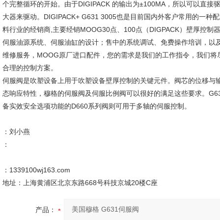
个完整循环的开始。由于DIGIPACK 的输出为±100MA，所以可以直
大器来驱动。DIGIPACK+ G631 3005也是目前国内外客户常用的
料行业的经销商,主要经销MOOG30点、100点（DIGPACK）壁厚控
伺服油源系统、伺服油缸的设计；售中的系统调试、免费操作培训，以
维修服务，MOOG原厂进口配件，您的需求是我们的工作指令，我们将尽zu
合理的控制方案。
伺服阀是吹塑设备上用于吹塑设备壁厚控制的关键元件。阀芯的位移与
态响应特性，穆格的伺服阀及伺服比例阀可以很好的满足这些要求。G63
备实效安全选项功能的D660系列阀则可用于多轴的伺服控制。
：刘小燕
：
：1339100wj163.com
地址：上海黄浦区北京东路668号科技京城20楼C座
产品：