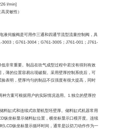
6 l/min]
ms（高灵敏性）
列电液伺服阀是可用作三通和四通节流型流量控制阀，具
；G761-3004；G761-3005；J761-001；J761-
降低非常重要。制品在吹气成型过程中若没有得到有效
同，薄的位置容易出现破裂。采用壁厚控制系统后，可
试验表明，壁厚均匀的制品不仅强度有很大提高，同时
两种方案可根据用户的实际情况选用。1.独立的壁厚控
用于控制储料缸式和连续式吹塑机型坯壁厚。储料缸式机器常用
LCD纵坐标显示储料缸位置，横坐标显示口模开度。连续
此时LCD纵坐标显示循环时间，通常是以切刀动作作为一