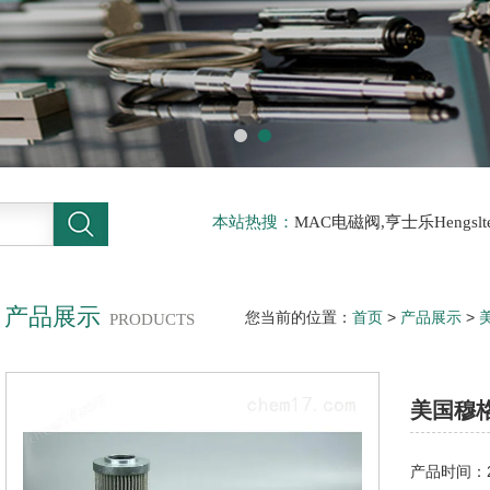
本站热搜：
MAC电磁阀,亨士乐Hengs
电磁阀，阿托斯ATOS阀，力士乐Rexr
德BURKERT电磁阀，倍加福P F传感器
产品展示
您当前的位置：
首页
>
产品展示
>
PRODUCTS
G631伺服阀
美国穆格
产品时间：20