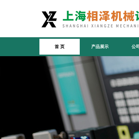
首 页
产品展示
公