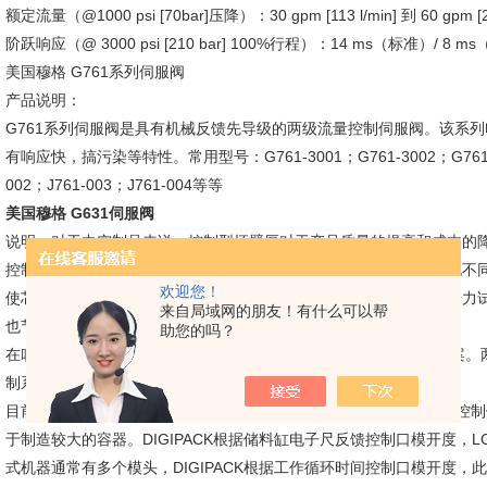
额定流量（@1000 psi [70bar]压降）：30 gpm [113 l/min] 到 60 gpm [22
阶跃响应（@ 3000 psi [210 bar] 100%行程）：14 ms（标准）/ 8 
美国穆格 G761系列伺服阀
产品说明：
G761系列伺服阀是具有机械反馈先导级的两级流量控制伺服阀。该系
有响应快，搞污染等特性。常用型号：G761-3001；G761-3002；G761-3003
002；J761-003；J761-004等等
美国穆格 G631伺服阀
说明：对于中空制品来说，控制型坯壁厚对于产品质量的提高和成本的
控制，冷却后会出现厚薄不均的状况，厚薄不均的坯壁产生的应力也不
欢迎您！
使芯轴缝隙随着型坯位置变化而变化，产生厚薄均匀的制品。耐冲击力
来自局域网的朋友！有什么可以帮
也节省了原料，缩短了成品冷却时间，降低了次品率。
助您的吗？
在吹塑控制领域，MOOG可提供独立的壁厚控制系统或整机控制方案。
制系统（Parison control）。
目前，MOOG 提供30点、100点的壁厚控制器 DIGIPACK ，可
于制造较大的容器。DIGIPACK根据储料缸电子尺反馈控制口模开度，
式机器通常有多个模头，DIGIPACK根据工作循环时间控制口模开度，