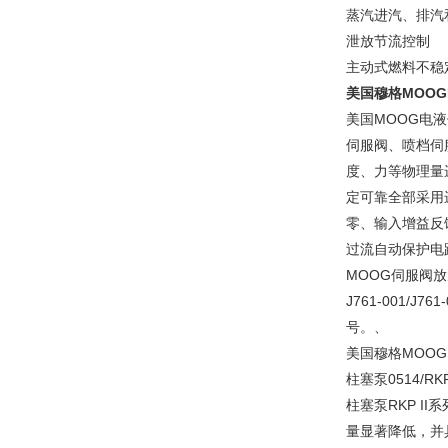
蒸汽进汽、排汽
泄放节流控制
主动式燃料不稳定
美国穆格MOOG
美国MOOG电液
伺服阀、喷档伺
度、力等物理量进
定可靠全部采用
零、输入增益反
过流自动保护电
MOOG伺服阀
J761-001
号。、
美国穆格MOOG
柱塞泵0514/
柱塞泵RKP I
量显著降低，并