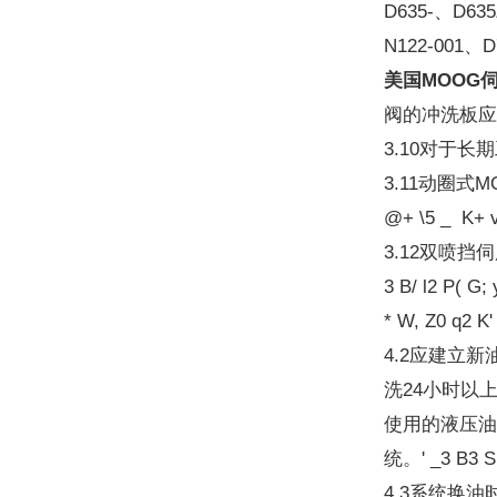
D635-、D63
N122-001、D
美国MOOG
阀的冲洗板应在安
3.10对于长期
3.11动圈
@+ \5 _ K+ 
3.12双喷
3 B/ l2 P(
* W, Z0 q
4.2应建立
洗24小时以
使用的液压油
统。' _3 B3 S,
4.3系统换