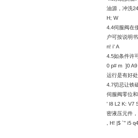
油源，冲洗24
H; W
4.4伺服阀
户可按说明书
n! i' A
4.5如条件
0 p# m 
运行是有好处的。$
4.7切忌让
伺服阀零位和
' l8 L2 
密液压元件，
, H! |$