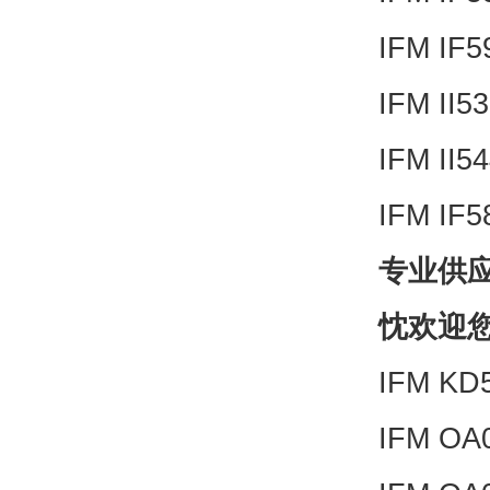
IFM IF
IFM II5
IFM II5
IFM IF
专业供
忱欢迎
IFM KD
IFM OA