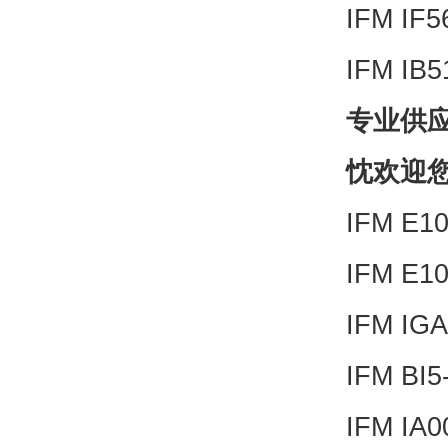
IFM IF
IFM IB
专业供
忱欢迎
IFM E1
IFM E1
IFM IG
IFM BI5
IFM IA