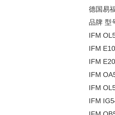
德国易福
品牌 型
IFM OL
IFM E1
IFM E2
IFM OA
IFM OL
IFM IG
IFM OB