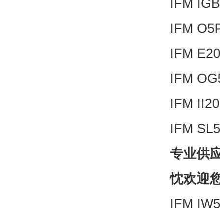
IFM IG
IFM O5
IFM E2
IFM OG
IFM II
IFM SL
专业供
忱欢迎
IFM IW