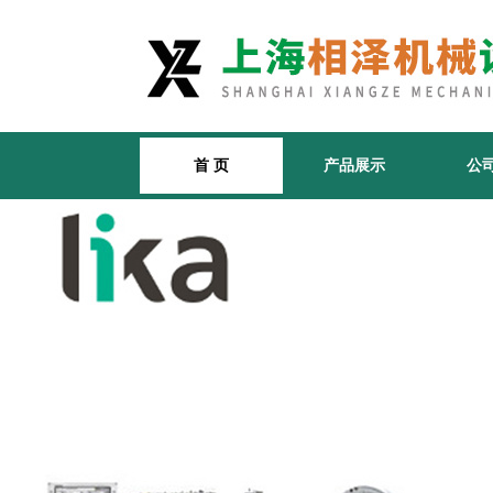
首 页
产品展示
公