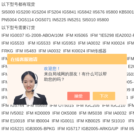
以下型号都有现货
SI5000 IGS200 IGS204 IFS204 IG5841 IG5842 II5676 II5800 KB5
PN5004 OG5114 OG5071 IN5225 IN5251 SI5010 II5800
以下型号需要订货
IFM IG0037 IG-2008-ABOA/10M IFM KI5065 IFM "IE5298 IEA2002
IFM IG5533 IFM IG5533 IFM IG5953 IFM IA0032 IFM KI0024 IFM
FRKG IFM II5483 IFM IA0032 IFM KI0024 IFM传感器
IFM E10700 IFM IF5538 IFM IG5539 IFM II5430 IFM OR0002
IFM IG0037 IG-2008-ABOA/10M IFM WB0001 IFM E11199 IFM E
欢迎您！
来自局域网的朋友！有什么可以帮
IFM IE5292 IFM RN6026 RN-4096-G24/N1B IFM IG0363 IFM II5
助您的吗？
IFM IG5202 IFM IIE2010-FRKG IFM SF5200 IFM IG5221 IGB30
IFM OC5210 IFM IN5129 IN-3004-BPKG IFM IG5533 IFM E1119
IFM OJ5044 IFM KD5022 IFM OJ5000 IFM II 5697 IFM PN5004
IFM IG5744 IFM II5689 IFM OT5015 IFM IGC205 IFM IGC210 I
IFM IV5002 IFM KD0009 IFM OK5008 IFM IM5038 IFM IA0032 
IFM E10018 IFM IB0004 IFM IG0011 IFM KB0025 IFM SI1010 
IFM IG5221 IGB3005-BPKG IFM IG5717 IGB2005-ARKG/UP IFM I