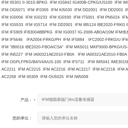
IFM II5301 II-3015-BPKG IFM IG5842 IG400B-CPKG/US100 IFM 
IFM OG5071 IFM IF0305 IFM KI5030 IFM DD2001 IFM DD2003
IFM IG0006 IFM IG0233 IFM IG5930 IFM IT5001 IFM PN5024 
IFM IG5533 IFM IG5714 IFM DD2001 IFM IB5124 IBE2020-FRK
IFM IF5909 IFB3004BBPKG IFM IG0037 IG-2008-ABOA/10M IFM
IFM IF5646 IFA2004-FRKG/PH IFM IF5884 IFC2002-FRKG/U 
IFM "IB0016 IBE2020-FBOA/CSA" IFM MK5011 MKP3000-BPKG/U
IFM IN5227 IFM IA00321AE2010-FB0A IFM IA00321AE2010-FB0
IFM OGPLFPKG/B4/V4A/US-100 IFM IF5711 IFM IM5041 IME301
AC2211 IFM AC2215 IFM AC2216 IFM AC2217 IFM AC2218 IFM 
AC2258 IFM II0309 IFM OU5025 IFM IW5008
产品：
您的单位：