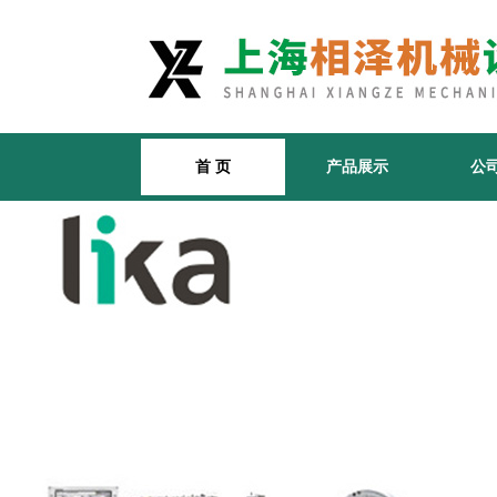
首 页
产品展示
公