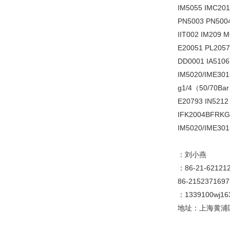
IM5055 IMC201
PN5003 PN5004
IIT002 IM209
E20051 PL205
DD0001 IA5106
IM5020/IME301
g1/4（50/70Bar
E20793 IN5212
IFK2004BFRKG/
IM5020/IME30
：刘小燕
：86-21-6212
86-2152371697
：1339100wj1
地址：上海黄浦区