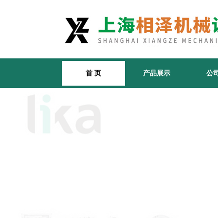
首 页
产品展示
公