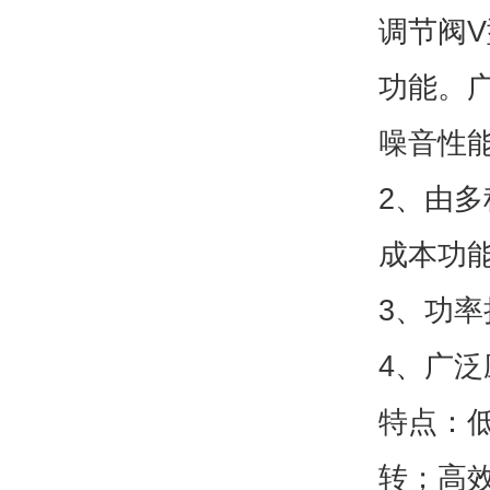
调节阀V
功能。
噪音性
2、由
成本功
3、功
4、广
特点：
转；高