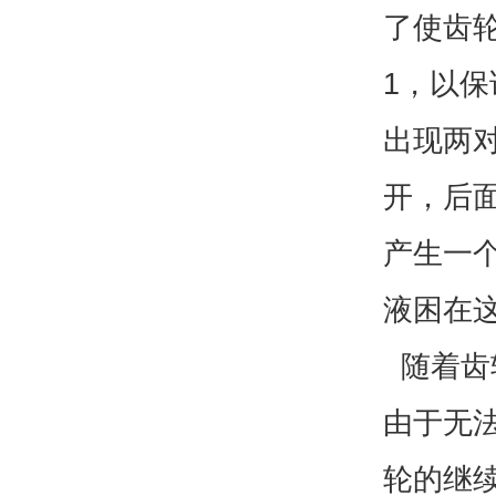
了使齿
1，以
出现两
开，后
产生一
液困在
随着齿
由于无
轮的继