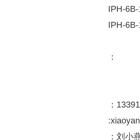
IPH-6B-
IPH-6B-
：
：13391
:xiaoya
：刘小