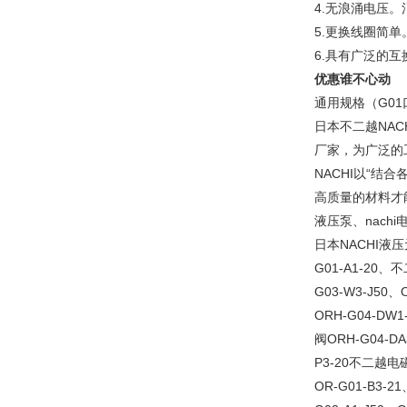
4.无浪涌电压
5.更换线圈简
6.具有广泛的
优惠谁不心动
通用规格（G01
日本不二越NA
厂家，为广泛的
NACHI以“
高质量的材料才能
液压泵、nachi
日本NACHI液压
G01-A1-20、
G03-W3-J50
ORH-G04-DW
阀ORH-G04-DA
P3-20不二越电磁
OR-G01-B3-2