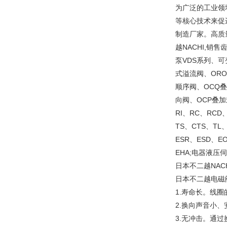
为广泛的工业领
等核心技术来促
制造厂家。高质量的
越NACHI,销
泵VDS系列、
式溢流阀、OR
顺序阀、OCQ
向阀、OCP叠加
RI、RC、RCD
TS、CTS、T
ESR、ESD、
EHA;电器液压
日本不二越NACH
日本不二越电磁阀
1.寿命长。线
2.换向声音小
3.无冲击。通