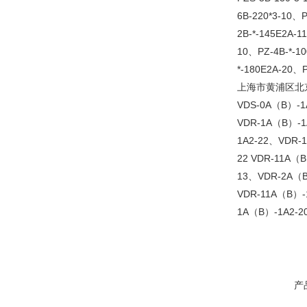
6B-220*3-10、P
2B-*-145E2A-1
10、PZ-4B-*-10
*-180E2A-20、P
上海市黄浦区北京
VDS-0A（B）-1
VDR-1A（B）-1
1A2-22、VDR-1
22 VDR-11A（
13、VDR-2A（B
VDR-11A（B）-1
1A（B）-1A2-2
产