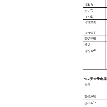
抽取力
2
）
尺寸
（
HxD
）
环境温度
连接端子
防护等级
特点
3
）
订货号
PILZ安全继电器P
型号
互锁原理
1
）
操作件