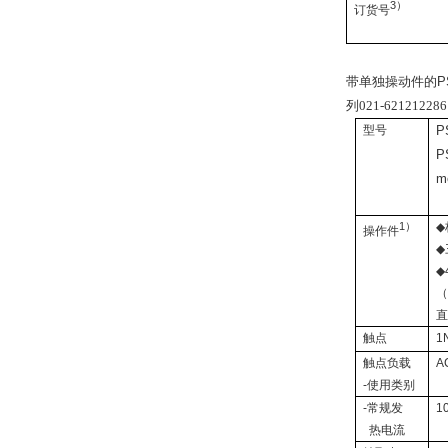
3）
订货号
带单独操动件的
P
列021-6212122
型号
P
P
m
1
）
◆
操作件
◆
◆
触点
1
触点负载
A
-
使用类别
-
常规发
1
热电流