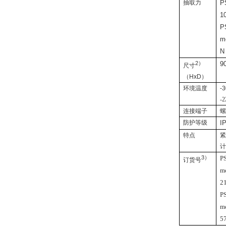
抽取力
P
1
P
m
N
2）
9
尺寸
（
HxD
）
环境温度
-3
-2
连接端子
防护等级
I
特点
3）
P
订货号
m
2
P
m
5