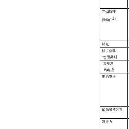
互锁原理
1
）
操动件
触点
触点负载
-
使用类别
-
常规发
热电流
电源电压
辅助释放装置
吸持力