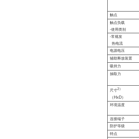
触点
触点负载
-
使用类别
-
常规发
热电流
电源电压
辅助释放装置
吸持力
抽取力
2
）
尺寸
（
HxD
）
环境温度
连接端子
防护等级
特点