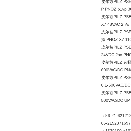
皮尔兹PILZ PSEN 
P PNOZ p1vp 30
皮尔兹PILZ PSEN
X7 48VAC 2n/o
皮尔兹PILZ PSEN 
择 PNOZ X7 110
皮尔兹PILZ PSEN 
24VDC 2so PNO
皮尔兹PILZ 选择 P
690VAC/DC PNO
皮尔兹PILZ PSEN
0.1-500VAC/DC
皮尔兹PILZ PSEN
500VAC/DC UP 
：86-21-62121
86-2152371697
：1339100wj16