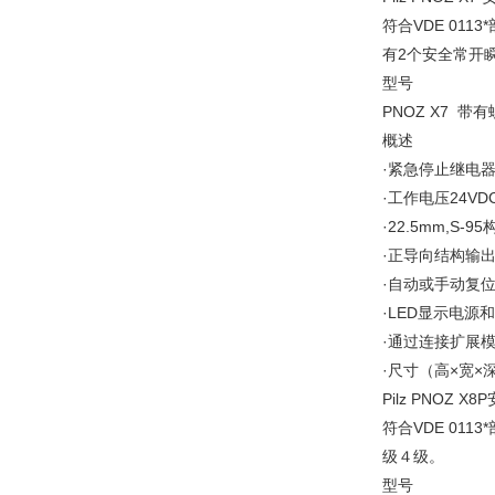
符合VDE 0113
有2个安全常开
型号
PNOZ X
概述
·紧急停止继电
·工作电压24VDC
·22.5mm,S-
·正导向结构输
·自动或手动复
·LED显示电源
·通过连接扩展
·尺寸（高×宽×深）
Pilz PNOZ X
符合VDE 0113
级４级。
型号