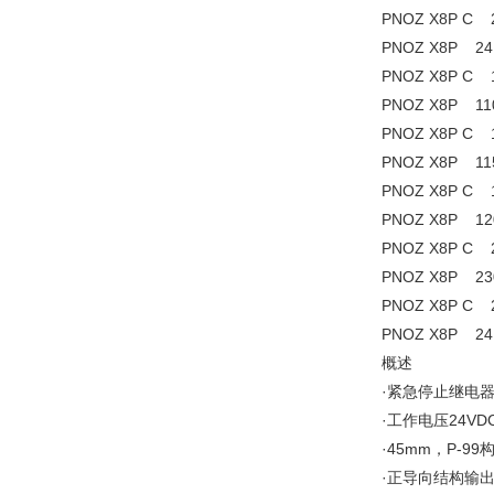
PNOZ X8P 
PNOZ X8P 2
PNOZ X8P C
PNOZ X8P 1
PNOZ X8P C
PNOZ X8P 1
PNOZ X8P C
PNOZ X8P 1
PNOZ X8P C
PNOZ X8P 2
PNOZ X8P 
PNOZ X8P 2
概述
·紧急停止继电
·工作电压24VDC
·45mm，P-9
·正导向结构输