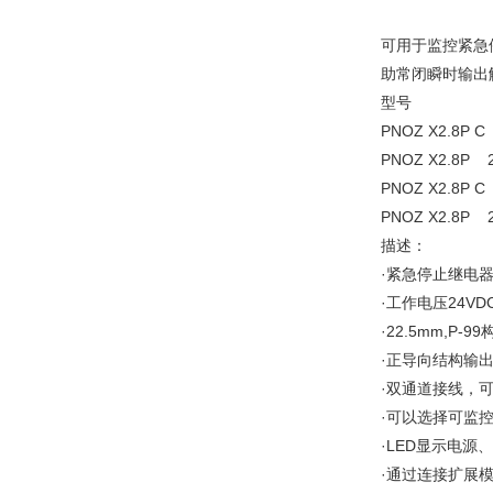
可用于监控紧急停
助常闭瞬时输出
型号
PNOZ X2.8
PNOZ X2.8
PNOZ X2.8P
PNOZ X2.8P
描述：
·紧急停止继电
·工作电压24VDC
·22.5mm,P-
·正导向结构输
·双通道接线，
·可以选择可监
·LED显示电源
·通过连接扩展