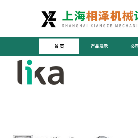
首 页
产品展示
公