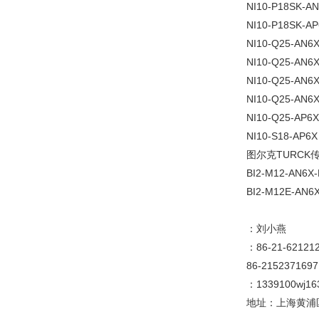
NI10-P18SK-A
NI10-P18SK-A
NI10-Q25-AN6
NI10-Q25-AN6
NI10-Q25-AN6
NI10-Q25-AN6X
NI10-Q25-AP6
NI10-S18-AP6X
图尔克TURCK传感
BI2-M12-AN6X-
BI2-M12E-AN6
：刘小燕
：86-21-6212
86-2152371697
：1339100wj1
地址：上海黄浦区