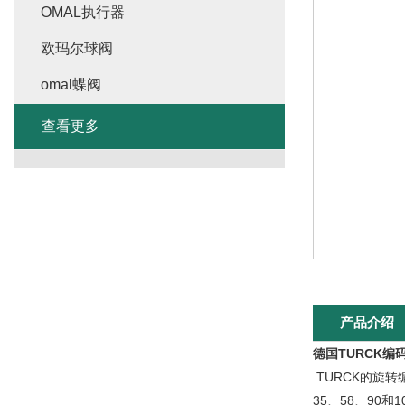
OMAL执行器
欧玛尔球阀
omal蝶阀
查看更多
产品介绍
德国TURCK
TURCK的旋
35、58、9