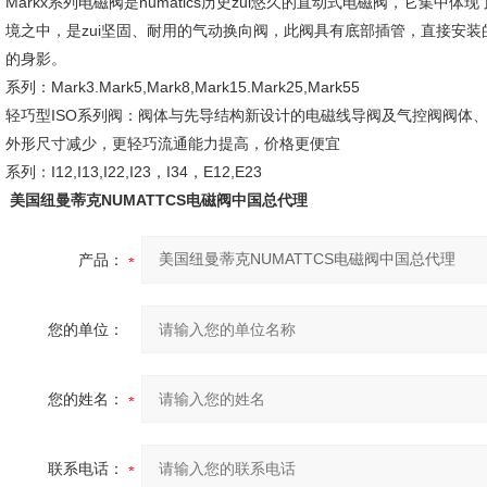
Markx系列电磁阀是numatics历史zui悠久的直动式电磁阀，它集
境之中，是zui坚固、耐用的气动换向阀，此阀具有底部插管，直接安装
的身影。
系列：Mark3.Mark5,Mark8,Mark15.Mark25,Mark55
轻巧型ISO系列阀：阀体与先导结构新设计的电磁线导阀及气控阀阀体、底座
外形尺寸减少，更轻巧流通能力提高，价格更便宜
系列：I12,I13,I22,I23，I34，E12,E23
美国纽曼蒂克NUMATTCS电磁阀中国总代理
产品：
您的单位：
您的姓名：
联系电话：