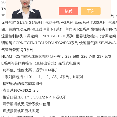
2004系列 2005系列 2009系列 2012系列 2035系列
TM系列 S系列 RB系列 NF系列 G2-2系列
三、气动执行器 型材气缸 NN系列 指型气缸 NS系列 薄型气缸 NC系列 回
无杆气缸 S1/2/5 G1/5系列 气动手指 AG系列 Eoro系列 TJ30系列 气
四、辅助气动元件 油压缓冲器 NT系列 单向阀 RB系列 快插接头 IN/N/
流量控制接头（调速阀） NP136C/139C系列 世界螺纹接头（含调速阀）
调速阀 FCRN/FCTN/1FC1/2FC1/FC2/FC3系列 快速排气阀 SEV/MV/
气管与管剪 QR系列
NUAMTICS电磁阀线圈其规格型号有： 237-569 226-749 237-570
L系列阀是阀身接管（直接出管式）先导式电磁阀：
·功率低、性价比高，适于OEM客户
·L系列阀包括：L01、L1、L2、A5、J系列、K系列
·精密配合的阀芯阀套组件
·流量系数CV到0.2 -2.5
·接管口径:1/8,1/4，3/8,1/2 NPTF或G牙
·可于润滑或无润滑系统中使用
·直接接管或汇流板固定