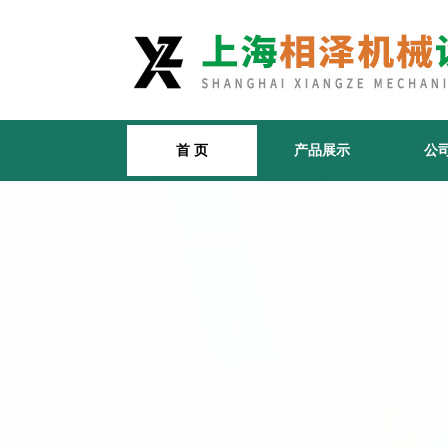
首 页
产品展示
公