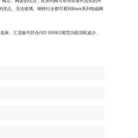
中体现了阀芯、阀套的优点，此系列阀可应用在条件恶劣的环
的优点。无论玻璃、钢铁行业都可看到Mark系列电磁阀
、汇流板均符合ISO 5599/1规范功能消耗减少，