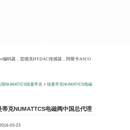
lter编码器，贺德克HYDAC传感器，阿斯卡ASCO
oth泵，爱普EPRO传感器，穆格MOOG伺服阀，宝
美国NUMATICS纽曼帝克
>
纽曼帝克NUMATICS电磁
磁阀中国总代理
蒂克NUMATTCS电磁阀中国总代理
16-03-23