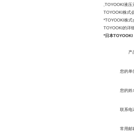
,TOYOOKI液
TOYOOKI株式
*TOYOOKI
TOYOOKI的详细
*日本TOYOOK
产
您的单
您的姓
联系电
常用邮