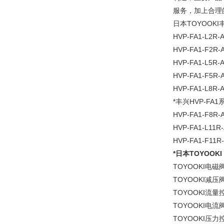
服务，加上合理
日本TOYOOK
HVP-FA1-L2R-
HVP-FA1-F2R-
HVP-FA1-L5R-
HVP-FA1-F5R-
HVP-FA1-L8R-
*丰兴HVP-FA
HVP-FA1-F8R-
HVP-FA1-L11R
HVP-FA1-F11R
*
日本TOYOOKI
TOYOOKI电磁
TOYOOKI减压
TOYOOKI流量
TOYOOKI电流阀
TOYOOKI压力