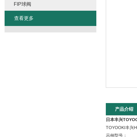
FIP球阀
查看更多
产品介绍
日本丰兴TOYO
TOYOOKI丰兴H
示例型号：