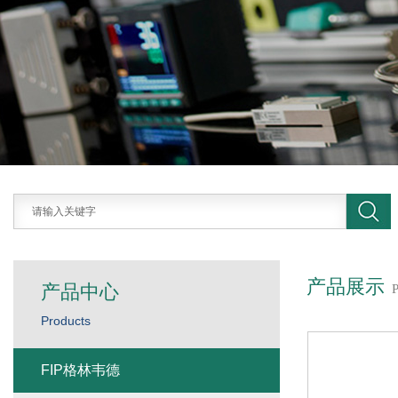
产品展示
产品中心
Products
FIP格林韦德