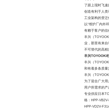
了跟上现时飞速
创造有利于人类
工业架构的变迁
以“维护厂内外
有赖于客户的信
丰兴（TOYO
业，那里有来自
不可替代的高精
丰兴TOYOOKI
丰兴（TOYO
和有着多条质量
丰兴（TOYOO
为了迎合广大用
用户所需求的产
专业供应日本TOY
格：HPP-VB2V-F
HPP-VD2V-F31